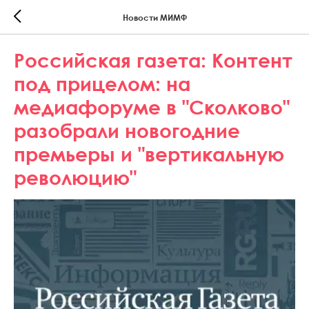
Новости МИМФ
Российская газета: Контент
под прицелом: на
медиафоруме в "Сколково"
разобрали новогодние
премьеры и "вертикальную
революцию"